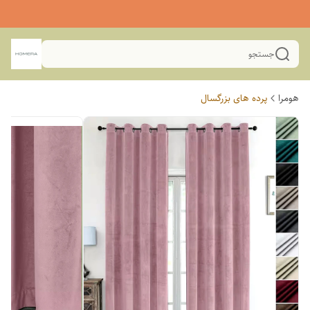
جستجو
هومرا
پرده های بزرگسال