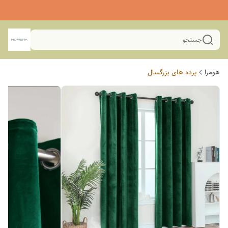
جستجو
هومرا
پرده های بزرگسال