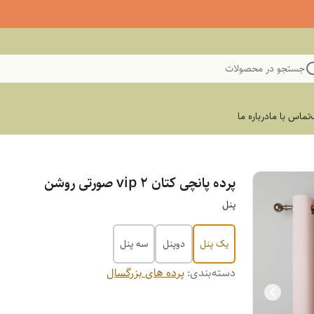
جستجو در محصولات
تماس با ما
درباره ما
پرده پانچی کتان vip ۲ صورتی روشن
پنل
یک پنل
دوپنل
سه پنل
دسته‌بندی
:
پرده های بزرگسال