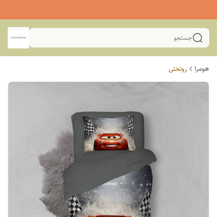
جستجو
هومرا
روتختی