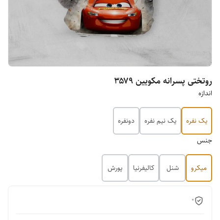
روتختی پسرانه مکویین ۳۵۷۹
اندازه
یک نفره
یک نیم نفره
دونفره
جنس
میکرو
شنل
کالیفرنیا
پورش
0