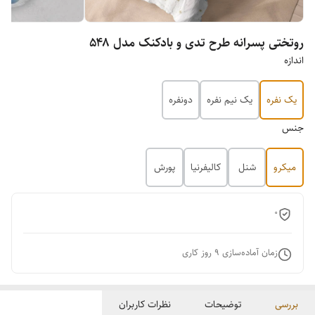
روتختی پسرانه طرح تدی و بادکنک مدل ۵۴۸
اندازه
یک نفره
یک نیم نفره
دونفره
جنس
میکرو
شنل
کالیفرنیا
پورش
0
زمان آماده‌سازی
9
روز کاری
بررسی
توضیحات
نظرات کاربران