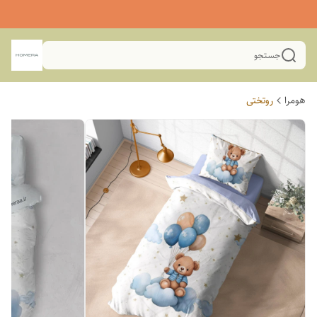
جستجو
هومرا
روتختی