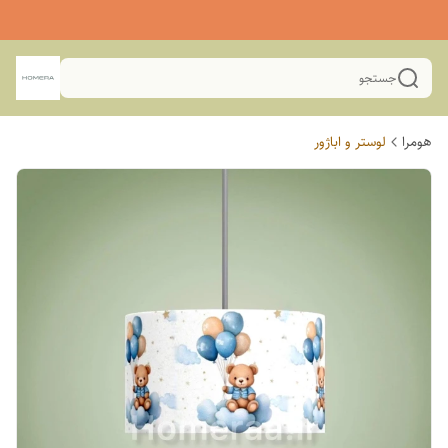
جستجو
هومرا
لوستر و اباژور