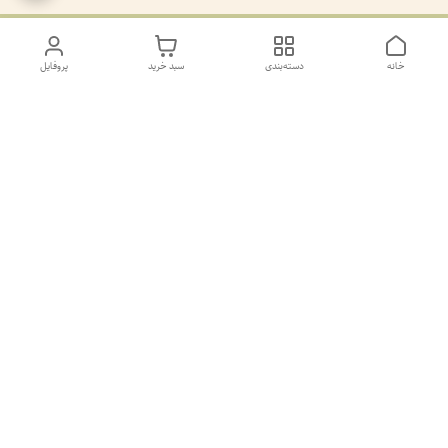
خانه
دسته‌بندی
سبد خرید
پروفایل
دسترسی سریع
تماس با ما
سیاست حریم خصوصی
درباره ما
کانال طرح های غیر ژورنال و ژورنال بله
https://ble.ir/join/AY5dWpXYT2
شماره پشتیانی بله09011873806