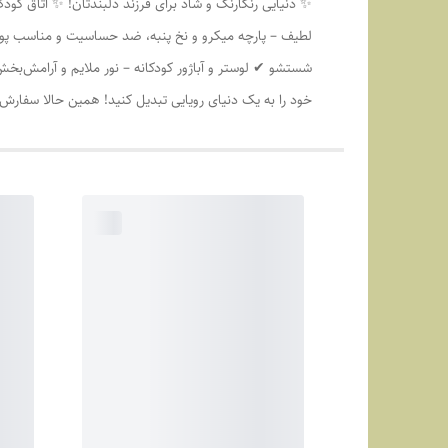
✨ دنیایی رنگارنگ و شاد برای فرزند دلبندتان! ✨ اتاق کودک
لطیف – پارچه میکرو و نخ پنبه، ضد حساسیت و مناسب پوس
شستشو ✔ لوستر و آباژور کودکانه – نور ملایم و آرامش‌ب
خود را به یک دنیای رویایی تبدیل کنید! همین حالا سفار