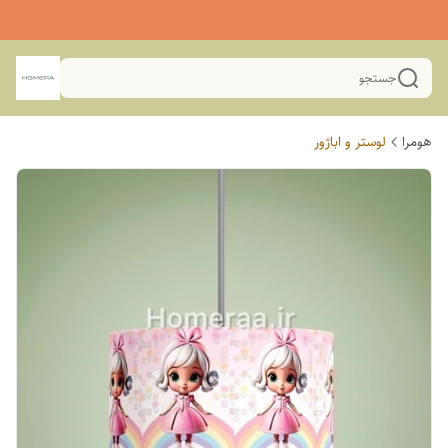
جستجو
هومرا
لوستر و اباژور