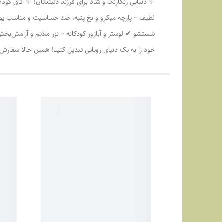
✨ دنیایی رنگارنگ و شاد برای فرزند دلبندتان! ✨ اتاق کودک
لطیف – پارچه میکرو و نخ پنبه، ضد حساسیت و مناسب پوس
شستشو ✔ لوستر و آباژور کودکانه – نور ملایم و آرامش‌ب
خود را به یک دنیای رویایی تبدیل کنید! همین حالا سفار