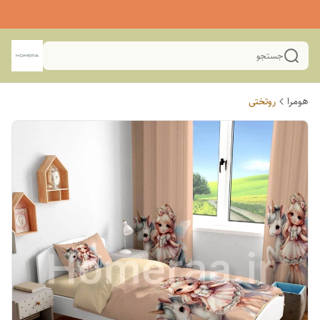
جستجو
هومرا
روتختی