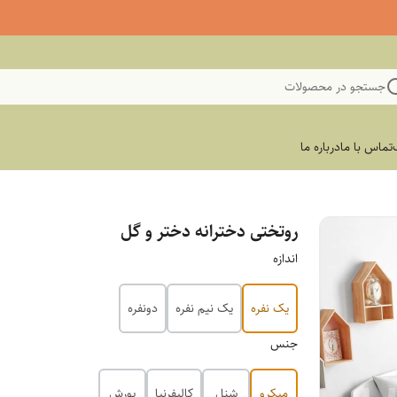
جستجو در محصولات
تماس با ما
درباره ما
روتختی دخترانه دختر و گل
اندازه
یک نفره
یک نیم نفره
دونفره
جنس
میکرو
شنل
کالیفرنیا
پورش