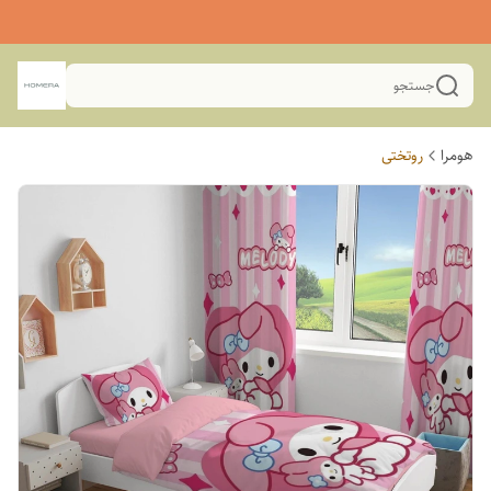
جستجو
هومرا
روتختی