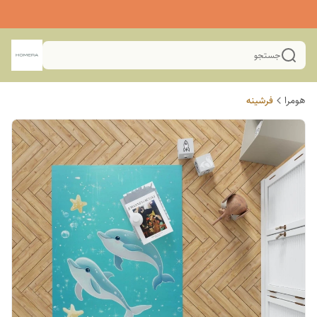
جستجو
هومرا
فرشینه