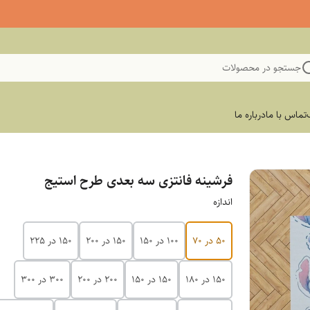
جستجو در محصولات
تماس با ما
درباره ما
فرشینه فانتزی سه بعدی طرح استیج
اندازه
50 در 70
100 در 150
150 در 200
150 در 225
150 در 180
150 در 150
200 در 200
300 در 300