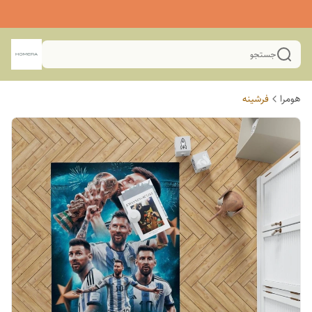
جستجو
هومرا
فرشینه