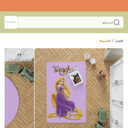
جستجو
هومرا
فرشینه