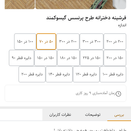
فرشینه دخترانه طرح پرنسس گیسوکمند
اندازه
200 در 200
300 در 300
200 در 300
50 در 70
100 در 150
150 در 200
150 در 225
150 در 180
150 در 150
دایره قطر 90
دایره قطر 100
دایره قطر 120
دایره قطر 140
دایره قطر 200
زمان آماده‌سازی
9
روز کاری
بررسی
توضیحات
نظرات کاربران
طراحی دلخواهت رو روی همه چی داشته باش!