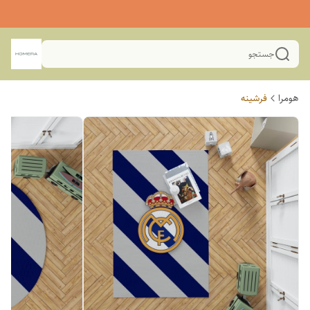
جستجو
هومرا
فرشینه