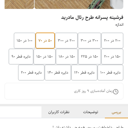
فرشینه پسرانه طرح رئال مادرید
اندازه
200 در 200
300 در 300
200 در 300
50 در 70
100 در 150
150 در 200
150 در 225
150 در 180
150 در 150
دایره قطر 90
دایره قطر 100
دایره قطر 120
دایره قطر 140
دایره قطر 200
زمان آماده‌سازی
9
روز کاری
بررسی
توضیحات
نظرات کاربران
طراحی دلخواهت رو روی همه چی داشته باش!