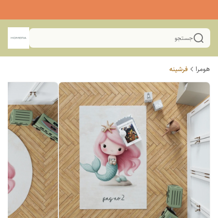
جستجو
هومرا
فرشینه