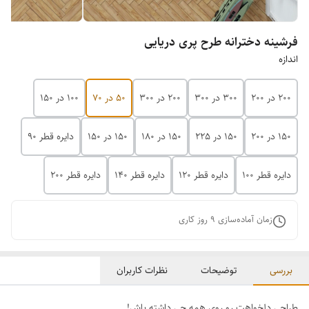
فرشینه دخترانه طرح پری دریایی
اندازه
200 در 200
300 در 300
200 در 300
50 در 70
100 در 150
150 در 200
150 در 225
150 در 180
150 در 150
دایره قطر 90
دایره قطر 100
دایره قطر 120
دایره قطر 140
دایره قطر 200
زمان آماده‌سازی
9
روز کاری
بررسی
توضیحات
نظرات کاربران
طراحی دلخواهت رو روی همه چی داشته باش!