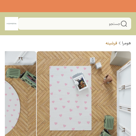
جستجو
هومرا
فرشینه