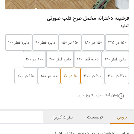
فرشینه دخترانه مخمل طرح قلب صورتی
اندازه
150 در 225
150 در 180
150 در 150
دایره قطر 90
دایره قطر 100
دایره قطر 120
دایره قطر 140
دایره قطر 200
200 در 200
300 در 300
200 در 300
50 در 70
100 در 150
150 در 200
زمان آماده‌سازی
9
روز کاری
بررسی
توضیحات
نظرات کاربران
طراحی دلخواهت رو روی همه چی داشته باش!