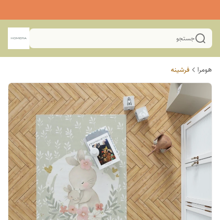
جستجو
هومرا
فرشینه