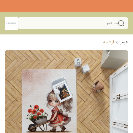
جستجو
هومرا
فرشینه