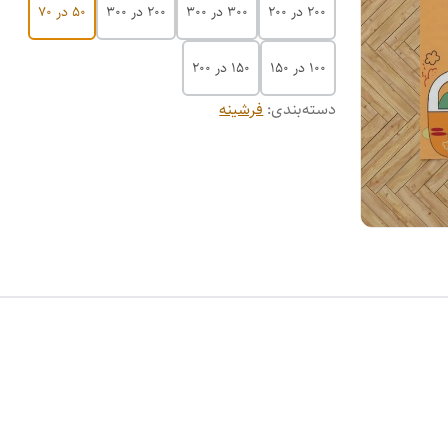
200 در 200
300 در 300
200 در 300
50 در 70
100 در 150
150 در 200
دسته‌بندی
:
فرشینه