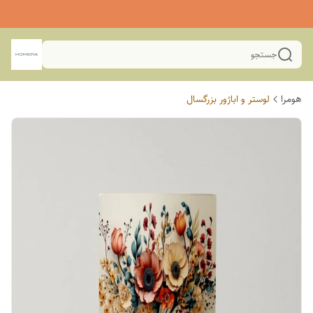
جستجو
هومرا
لوستر و اباژور بزرگسال