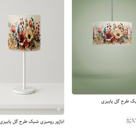
ک طرح گل پاییزی
۱
اباژور رومیزی شیک طرح گل پاییزی