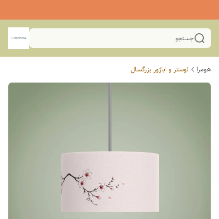
جستجو
هومرا
لوستر و اباژور بزرگسال