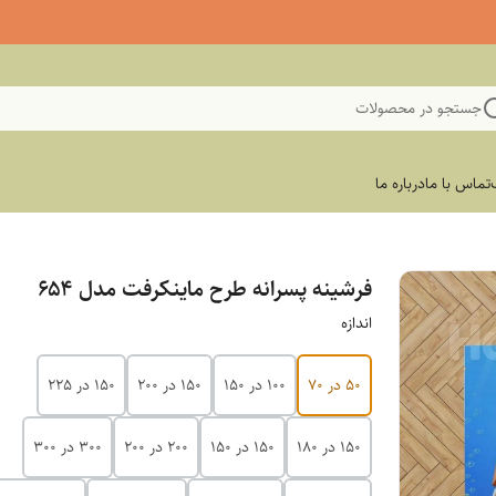
جستجو در محصولات
تماس با ما
درباره ما
فرشینه پسرانه طرح ماینکرفت مدل ۶۵۴
اندازه
50 در 70
100 در 150
150 در 200
150 در 225
150 در 180
150 در 150
200 در 200
300 در 300